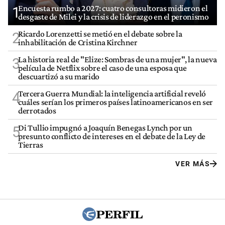
Encuesta rumbo a 2027: cuatro consultoras midieron el
1
desgaste de Milei y la crisis de liderazgo en el peronismo
Ricardo Lorenzetti se metió en el debate sobre la
2
inhabilitación de Cristina Kirchner
La historia real de "Elize: Sombras de una mujer", la nueva
3
película de Netflix sobre el caso de una esposa que
descuartizó a su marido
Tercera Guerra Mundial: la inteligencia artificial reveló
4
cuáles serían los primeros países latinoamericanos en ser
derrotados
Di Tullio impugnó a Joaquín Benegas Lynch por un
5
presunto conflicto de intereses en el debate de la Ley de
Tierras
VER MÁS