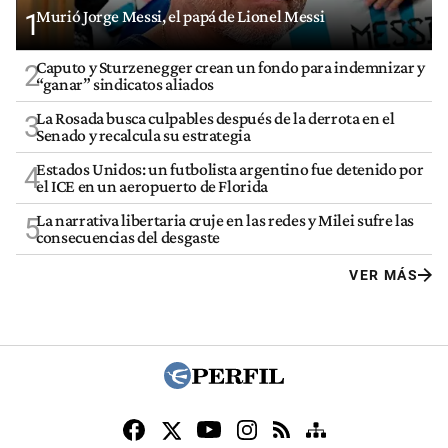
Murió Jorge Messi, el papá de Lionel Messi
1
Caputo y Sturzenegger crean un fondo para indemnizar y
2
“ganar” sindicatos aliados
La Rosada busca culpables después de la derrota en el
3
Senado y recalcula su estrategia
Estados Unidos: un futbolista argentino fue detenido por
4
el ICE en un aeropuerto de Florida
La narrativa libertaria cruje en las redes y Milei sufre las
5
consecuencias del desgaste
VER MÁS