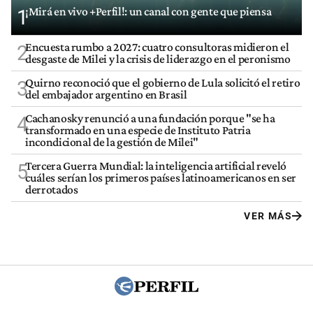
¡Mirá en vivo +Perfil!: un canal con gente que piensa
1
Encuesta rumbo a 2027: cuatro consultoras midieron el
2
desgaste de Milei y la crisis de liderazgo en el peronismo
Quirno reconoció que el gobierno de Lula solicitó el retiro
3
del embajador argentino en Brasil
Cachanosky renunció a una fundación porque "se ha
4
transformado en una especie de Instituto Patria
incondicional de la gestión de Milei"
Tercera Guerra Mundial: la inteligencia artificial reveló
5
cuáles serían los primeros países latinoamericanos en ser
derrotados
VER MÁS