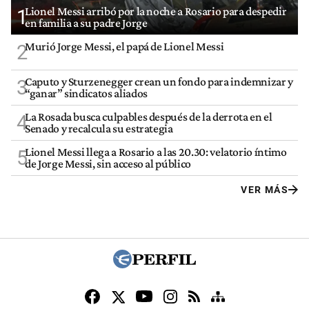
Lionel Messi arribó por la noche a Rosario para despedir
1
en familia a su padre Jorge
Murió Jorge Messi, el papá de Lionel Messi
2
Caputo y Sturzenegger crean un fondo para indemnizar y
3
“ganar” sindicatos aliados
La Rosada busca culpables después de la derrota en el
4
Senado y recalcula su estrategia
Lionel Messi llega a Rosario a las 20.30: velatorio íntimo
5
de Jorge Messi, sin acceso al público
VER MÁS