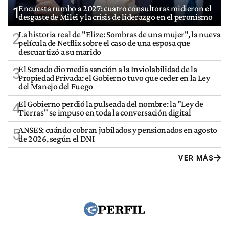
Encuesta rumbo a 2027: cuatro consultoras midieron el
1
desgaste de Milei y la crisis de liderazgo en el peronismo
La historia real de "Elize: Sombras de una mujer", la nueva
2
película de Netflix sobre el caso de una esposa que
descuartizó a su marido
El Senado dio media sanción a la Inviolabilidad de la
3
Propiedad Privada: el Gobierno tuvo que ceder en la Ley
del Manejo del Fuego
El Gobierno perdió la pulseada del nombre: la "Ley de
4
Tierras" se impuso en toda la conversación digital
ANSES: cuándo cobran jubilados y pensionados en agosto
5
de 2026, según el DNI
VER MÁS