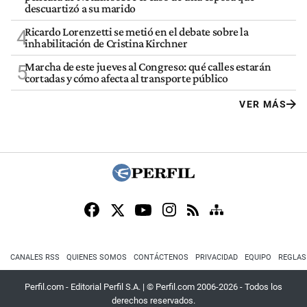
descuartizó a su marido
Ricardo Lorenzetti se metió en el debate sobre la
4
inhabilitación de Cristina Kirchner
Marcha de este jueves al Congreso: qué calles estarán
5
cortadas y cómo afecta al transporte público
VER MÁS
CANALES RSS
QUIENES SOMOS
CONTÁCTENOS
PRIVACIDAD
EQUIPO
REGLAS
Perfil.com - Editorial Perfil S.A.
| © Perfil.com 2006-2026 - Todos los
derechos reservados.