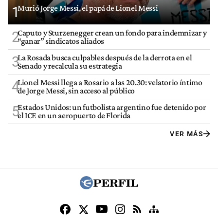
Murió Jorge Messi, el papá de Lionel Messi
1
Caputo y Sturzenegger crean un fondo para indemnizar y
2
“ganar” sindicatos aliados
La Rosada busca culpables después de la derrota en el
3
Senado y recalcula su estrategia
Lionel Messi llega a Rosario a las 20.30: velatorio íntimo
4
de Jorge Messi, sin acceso al público
Estados Unidos: un futbolista argentino fue detenido por
5
el ICE en un aeropuerto de Florida
VER MÁS