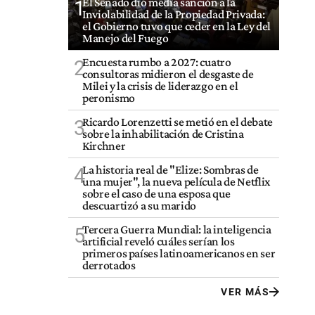
El Senado dio media sanción a la
1
Inviolabilidad de la Propiedad Privada:
el Gobierno tuvo que ceder en la Ley del
Manejo del Fuego
Encuesta rumbo a 2027: cuatro
2
consultoras midieron el desgaste de
Milei y la crisis de liderazgo en el
peronismo
Ricardo Lorenzetti se metió en el debate
3
sobre la inhabilitación de Cristina
Kirchner
La historia real de "Elize: Sombras de
4
una mujer", la nueva película de Netflix
sobre el caso de una esposa que
descuartizó a su marido
Tercera Guerra Mundial: la inteligencia
5
artificial reveló cuáles serían los
primeros países latinoamericanos en ser
derrotados
VER MÁS