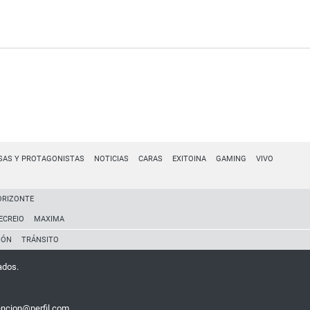
SAS Y PROTAGONISTAS
NOTICIAS
CARAS
EXITOINA
GAMING
VIVO
ORIZONTE
ECREIO
MAXIMA
IÓN
TRÁNSITO
ados.
encion@perfil.com