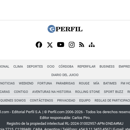
IONAL
CLIMA
DEPORTES
OCIO
CÓRDOBA
REPERFILAR
BUSINESS
EMPRE
DIARIO DEL JUICIO
NOTICIAS
WEEKEND
FORTUNA
PARABRISAS
ROUGE
MÍA
BATIMES
FM H
CARAS
CONTIGO
AVENTURAS NA HISTORIA
ROLLING STONE
SPORT BUZZ
R
QUIENES SOMOS
CONTÁCTENOS
PRIVACIDAD
EQUIPO
REGLAS DE PARTICIPAC
l.com - Editorial Perfil S.A.
| © Perfil.com 2006-2026 - Todos los derechos reserv
Editor responsable: Carlos Piro.
Registro de la propiedad intelectual RL-2024-31002957-APN-DNDA#MJ
rnia 2715
,
C1289ABI
,
CABA, Argentina
| Teléfono:
+54 9 11 3453 4567
| E-mail:
at