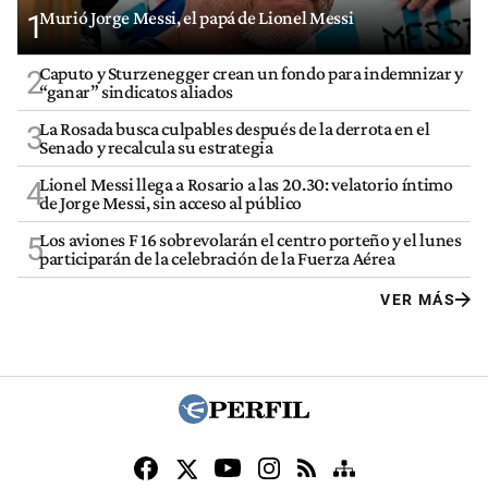
Murió Jorge Messi, el papá de Lionel Messi
1
Caputo y Sturzenegger crean un fondo para indemnizar y
2
“ganar” sindicatos aliados
La Rosada busca culpables después de la derrota en el
3
Senado y recalcula su estrategia
Lionel Messi llega a Rosario a las 20.30: velatorio íntimo
4
de Jorge Messi, sin acceso al público
Los aviones F 16 sobrevolarán el centro porteño y el lunes
5
participarán de la celebración de la Fuerza Aérea
VER MÁS