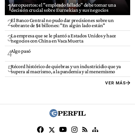
Aeropuertos: el "empleado fallado" debe tomar una
1
decisión crucial sobre Eurnekian y sus negocios
El Banco Central no pudo dar precisiones sobre un
2
sobrante de $4 billones: "En algún lado están"
La empresa que se le plantó a Estados Unidos y hace
3
negocios con China en Vaca Muerta
Algo pasó
4
Récord histórico de quiebras y un industricidio que ya
5
supera al macrismo, a la pandemia y al menemismo
VER MÁS