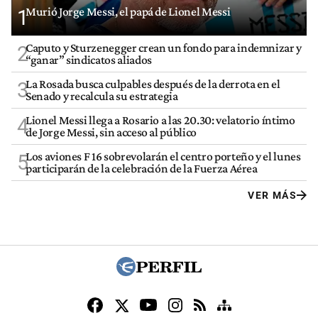
Murió Jorge Messi, el papá de Lionel Messi
1
Caputo y Sturzenegger crean un fondo para indemnizar y
2
“ganar” sindicatos aliados
La Rosada busca culpables después de la derrota en el
3
Senado y recalcula su estrategia
Lionel Messi llega a Rosario a las 20.30: velatorio íntimo
4
de Jorge Messi, sin acceso al público
Los aviones F 16 sobrevolarán el centro porteño y el lunes
5
participarán de la celebración de la Fuerza Aérea
VER MÁS