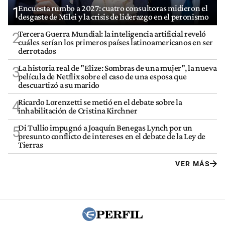
Encuesta rumbo a 2027: cuatro consultoras midieron el
1
desgaste de Milei y la crisis de liderazgo en el peronismo
Tercera Guerra Mundial: la inteligencia artificial reveló
2
cuáles serían los primeros países latinoamericanos en ser
derrotados
La historia real de "Elize: Sombras de una mujer", la nueva
3
película de Netflix sobre el caso de una esposa que
descuartizó a su marido
Ricardo Lorenzetti se metió en el debate sobre la
4
inhabilitación de Cristina Kirchner
Di Tullio impugnó a Joaquín Benegas Lynch por un
5
presunto conflicto de intereses en el debate de la Ley de
Tierras
VER MÁS