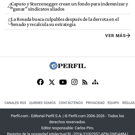
Caputo y Sturzenegger crean un fondo para indemnizar y
4
“ganar” sindicatos aliados
La Rosada busca culpables después de la derrota en el
5
Senado y recalcula su estrategia
VER MÁS
CANALES RSS
QUIENES SOMOS
CONTÁCTENOS
PRIVACIDAD
EQUIPO
REGLAS
Perfil.com - Editorial Perfil S.A.
| © Perfil.com 2006-2026 - Todos los
derechos reservados.
Editor responsable: Carlos Piro.
Registro de la propiedad intelectual RL-2024-31002957-APN-DNDA#MJ