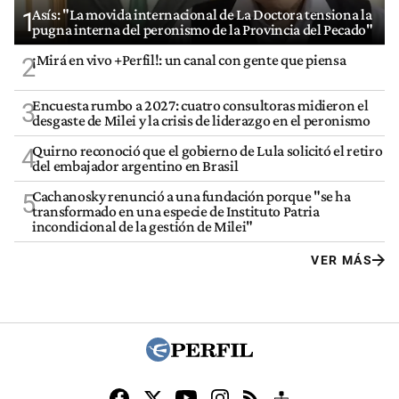
Asís: "La movida internacional de La Doctora tensiona la
1
pugna interna del peronismo de la Provincia del Pecado"
¡Mirá en vivo +Perfil!: un canal con gente que piensa
2
Encuesta rumbo a 2027: cuatro consultoras midieron el
3
desgaste de Milei y la crisis de liderazgo en el peronismo
Quirno reconoció que el gobierno de Lula solicitó el retiro
4
del embajador argentino en Brasil
Cachanosky renunció a una fundación porque "se ha
5
transformado en una especie de Instituto Patria
incondicional de la gestión de Milei"
VER MÁS