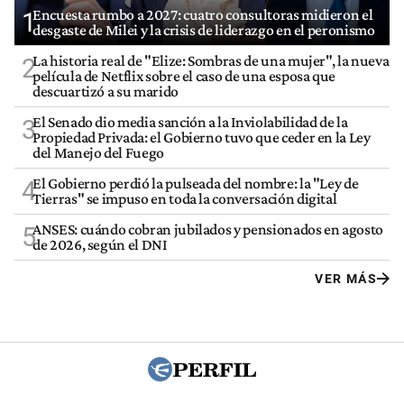
Encuesta rumbo a 2027: cuatro consultoras midieron el
1
desgaste de Milei y la crisis de liderazgo en el peronismo
La historia real de "Elize: Sombras de una mujer", la nueva
2
película de Netflix sobre el caso de una esposa que
descuartizó a su marido
El Senado dio media sanción a la Inviolabilidad de la
3
Propiedad Privada: el Gobierno tuvo que ceder en la Ley
del Manejo del Fuego
El Gobierno perdió la pulseada del nombre: la "Ley de
4
Tierras" se impuso en toda la conversación digital
ANSES: cuándo cobran jubilados y pensionados en agosto
5
de 2026, según el DNI
VER MÁS