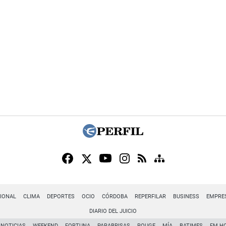
IONAL
CLIMA
DEPORTES
OCIO
CÓRDOBA
REPERFILAR
BUSINESS
EMPRE
DIARIO DEL JUICIO
NOTICIAS
WEEKEND
FORTUNA
PARABRISAS
ROUGE
MÍA
BATIMES
FM H