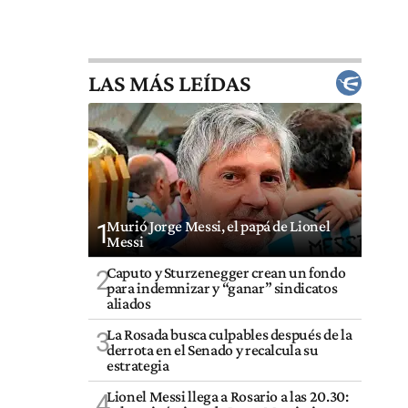
LAS MÁS LEÍDAS
Murió Jorge Messi, el papá de Lionel
1
Messi
Caputo y Sturzenegger crean un fondo
2
para indemnizar y “ganar” sindicatos
aliados
La Rosada busca culpables después de la
3
derrota en el Senado y recalcula su
estrategia
Lionel Messi llega a Rosario a las 20.30:
4