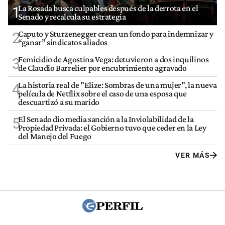
La Rosada busca culpables después de la derrota en el
1
Senado y recalcula su estrategia
Caputo y Sturzenegger crean un fondo para indemnizar y
2
“ganar” sindicatos aliados
Femicidio de Agostina Vega: detuvieron a dos inquilinos
3
de Claudio Barrelier por encubrimiento agravado
La historia real de "Elize: Sombras de una mujer", la nueva
4
película de Netflix sobre el caso de una esposa que
descuartizó a su marido
El Senado dio media sanción a la Inviolabilidad de la
5
Propiedad Privada: el Gobierno tuvo que ceder en la Ley
del Manejo del Fuego
VER MÁS