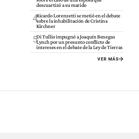
descuartizó a su marido
Ricardo Lorenzetti se metió en el debate
4
sobre la inhabilitación de Cristina
Kirchner
Di Tullio impugnó a Joaquín Benegas
5
Lynch por un presunto conflicto de
intereses en el debate de la Ley de Tierras
VER MÁS