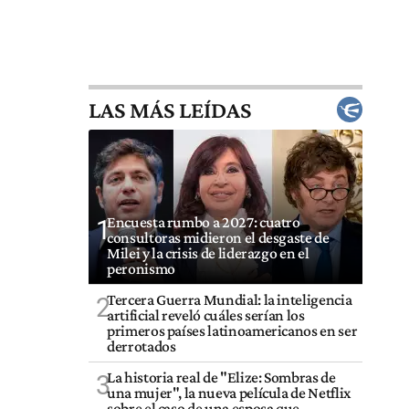
LAS MÁS LEÍDAS
Encuesta rumbo a 2027: cuatro
1
consultoras midieron el desgaste de
Milei y la crisis de liderazgo en el
peronismo
Tercera Guerra Mundial: la inteligencia
2
artificial reveló cuáles serían los
primeros países latinoamericanos en ser
derrotados
La historia real de "Elize: Sombras de
3
una mujer", la nueva película de Netflix
sobre el caso de una esposa que