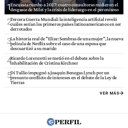
Encuesta rumbo a 2027: cuatro consultoras midieron el
1
desgaste de Milei y la crisis de liderazgo en el peronismo
Tercera Guerra Mundial: la inteligencia artificial reveló
2
cuáles serían los primeros países latinoamericanos en ser
derrotados
La historia real de "Elize: Sombras de una mujer", la nueva
3
película de Netflix sobre el caso de una esposa que
descuartizó a su marido
Ricardo Lorenzetti se metió en el debate sobre la
4
inhabilitación de Cristina Kirchner
Di Tullio impugnó a Joaquín Benegas Lynch por un
5
presunto conflicto de intereses en el debate de la Ley de
Tierras
VER MÁS