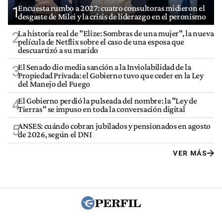
Encuesta rumbo a 2027: cuatro consultoras midieron el
1
desgaste de Milei y la crisis de liderazgo en el peronismo
La historia real de "Elize: Sombras de una mujer", la nueva
2
película de Netflix sobre el caso de una esposa que
descuartizó a su marido
El Senado dio media sanción a la Inviolabilidad de la
3
Propiedad Privada: el Gobierno tuvo que ceder en la Ley
del Manejo del Fuego
El Gobierno perdió la pulseada del nombre: la "Ley de
4
Tierras" se impuso en toda la conversación digital
ANSES: cuándo cobran jubilados y pensionados en agosto
5
de 2026, según el DNI
VER MÁS