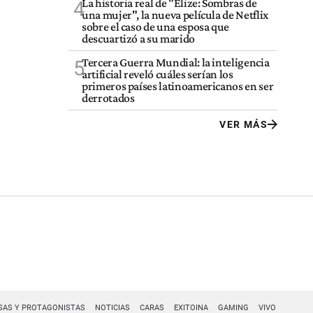
La historia real de "Elize: Sombras de
4
una mujer", la nueva película de Netflix
sobre el caso de una esposa que
descuartizó a su marido
Tercera Guerra Mundial: la inteligencia
5
artificial reveló cuáles serían los
primeros países latinoamericanos en ser
derrotados
VER MÁS
SAS Y PROTAGONISTAS
NOTICIAS
CARAS
EXITOINA
GAMING
VIVO