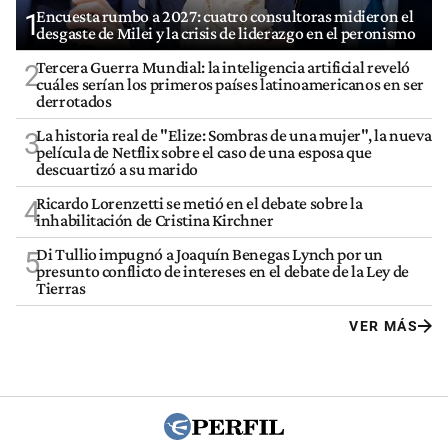
Encuesta rumbo a 2027: cuatro consultoras midieron el
1
desgaste de Milei y la crisis de liderazgo en el peronismo
Tercera Guerra Mundial: la inteligencia artificial reveló
2
cuáles serían los primeros países latinoamericanos en ser
derrotados
La historia real de "Elize: Sombras de una mujer", la nueva
3
película de Netflix sobre el caso de una esposa que
descuartizó a su marido
Ricardo Lorenzetti se metió en el debate sobre la
4
inhabilitación de Cristina Kirchner
Di Tullio impugnó a Joaquín Benegas Lynch por un
5
presunto conflicto de intereses en el debate de la Ley de
Tierras
VER MÁS