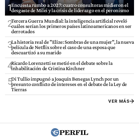
Encuesta rumbo a 2027: cuatro consultoras midieron el
1
desgaste de Milei y la crisis de liderazgo en el peronismo
Tercera Guerra Mundial: la inteligencia artificial reveló
2
cuáles serían los primeros países latinoamericanos en ser
derrotados
La historia real de "Elize: Sombras de una mujer", la nueva
3
película de Netflix sobre el caso de una esposa que
descuartizó a su marido
Ricardo Lorenzetti se metió en el debate sobre la
4
inhabilitación de Cristina Kirchner
Di Tullio impugnó a Joaquín Benegas Lynch por un
5
presunto conflicto de intereses en el debate de la Ley de
Tierras
VER MÁS