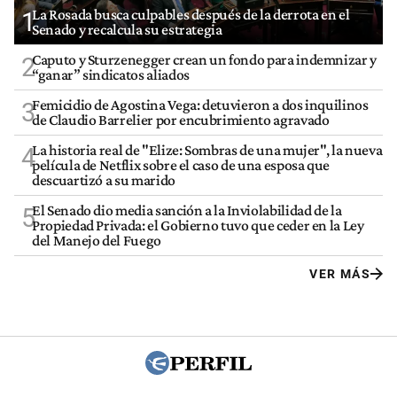
La Rosada busca culpables después de la derrota en el
1
Senado y recalcula su estrategia
Caputo y Sturzenegger crean un fondo para indemnizar y
2
“ganar” sindicatos aliados
Femicidio de Agostina Vega: detuvieron a dos inquilinos
3
de Claudio Barrelier por encubrimiento agravado
La historia real de "Elize: Sombras de una mujer", la nueva
4
película de Netflix sobre el caso de una esposa que
descuartizó a su marido
El Senado dio media sanción a la Inviolabilidad de la
5
Propiedad Privada: el Gobierno tuvo que ceder en la Ley
del Manejo del Fuego
VER MÁS