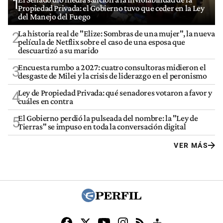
1
Propiedad Privada: el Gobierno tuvo que ceder en la Ley
del Manejo del Fuego
La historia real de "Elize: Sombras de una mujer", la nueva
2
película de Netflix sobre el caso de una esposa que
descuartizó a su marido
Encuesta rumbo a 2027: cuatro consultoras midieron el
3
desgaste de Milei y la crisis de liderazgo en el peronismo
Ley de Propiedad Privada: qué senadores votaron a favor y
4
cuáles en contra
El Gobierno perdió la pulseada del nombre: la "Ley de
5
Tierras" se impuso en toda la conversación digital
VER MÁS