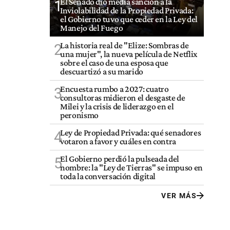
El Senado dio media sanción a la
1
Inviolabilidad de la Propiedad Privada:
el Gobierno tuvo que ceder en la Ley del
Manejo del Fuego
La historia real de "Elize: Sombras de
2
una mujer", la nueva película de Netflix
sobre el caso de una esposa que
descuartizó a su marido
Encuesta rumbo a 2027: cuatro
3
consultoras midieron el desgaste de
Milei y la crisis de liderazgo en el
peronismo
Ley de Propiedad Privada: qué senadores
4
votaron a favor y cuáles en contra
El Gobierno perdió la pulseada del
5
nombre: la "Ley de Tierras" se impuso en
toda la conversación digital
VER MÁS