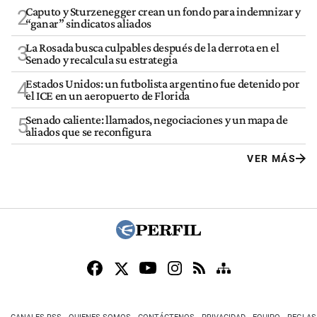
Caputo y Sturzenegger crean un fondo para indemnizar y
2
“ganar” sindicatos aliados
La Rosada busca culpables después de la derrota en el
3
Senado y recalcula su estrategia
Estados Unidos: un futbolista argentino fue detenido por
4
el ICE en un aeropuerto de Florida
Senado caliente: llamados, negociaciones y un mapa de
5
aliados que se reconfigura
VER MÁS