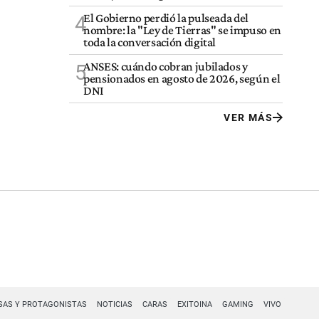
El Gobierno perdió la pulseada del
4
nombre: la "Ley de Tierras" se impuso en
toda la conversación digital
ANSES: cuándo cobran jubilados y
5
pensionados en agosto de 2026, según el
DNI
VER MÁS
SAS Y PROTAGONISTAS
NOTICIAS
CARAS
EXITOINA
GAMING
VIVO