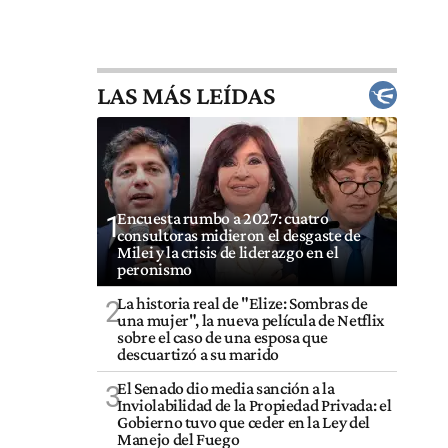
LAS MÁS LEÍDAS
Encuesta rumbo a 2027: cuatro
1
consultoras midieron el desgaste de
Milei y la crisis de liderazgo en el
peronismo
La historia real de "Elize: Sombras de
2
una mujer", la nueva película de Netflix
sobre el caso de una esposa que
descuartizó a su marido
El Senado dio media sanción a la
3
Inviolabilidad de la Propiedad Privada: el
Gobierno tuvo que ceder en la Ley del
Manejo del Fuego