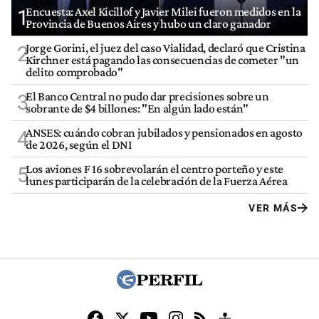
Encuesta: Axel Kicillof y Javier Milei fueron medidos en la
1
Provincia de Buenos Aires y hubo un claro ganador
Jorge Gorini, el juez del caso Vialidad, declaró que Cristina
2
Kirchner está pagando las consecuencias de cometer "un
delito comprobado"
El Banco Central no pudo dar precisiones sobre un
3
sobrante de $4 billones: "En algún lado están"
ANSES: cuándo cobran jubilados y pensionados en agosto
4
de 2026, según el DNI
Los aviones F 16 sobrevolarán el centro porteño y este
5
lunes participarán de la celebración de la Fuerza Aérea
VER MÁS