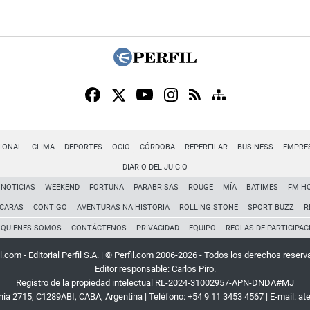
IONAL
CLIMA
DEPORTES
OCIO
CÓRDOBA
REPERFILAR
BUSINESS
EMPRE
DIARIO DEL JUICIO
NOTICIAS
WEEKEND
FORTUNA
PARABRISAS
ROUGE
MÍA
BATIMES
FM H
CARAS
CONTIGO
AVENTURAS NA HISTORIA
ROLLING STONE
SPORT BUZZ
R
QUIENES SOMOS
CONTÁCTENOS
PRIVACIDAD
EQUIPO
REGLAS DE PARTICIPAC
l.com - Editorial Perfil S.A.
| © Perfil.com 2006-2026 - Todos los derechos reserv
Editor responsable: Carlos Piro.
Registro de la propiedad intelectual RL-2024-31002957-APN-DNDA#MJ
rnia 2715
,
C1289ABI
,
CABA, Argentina
| Teléfono:
+54 9 11 3453 4567
| E-mail:
at