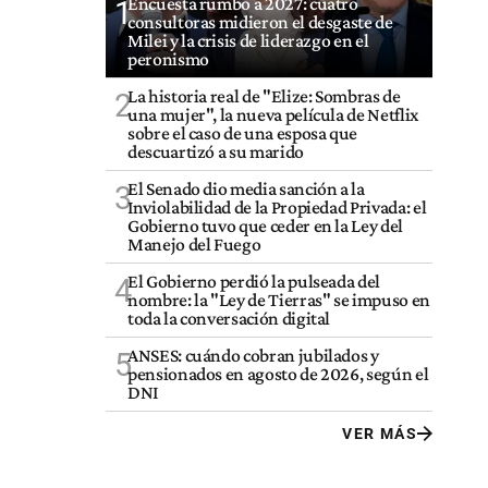
Encuesta rumbo a 2027: cuatro
1
consultoras midieron el desgaste de
Milei y la crisis de liderazgo en el
peronismo
La historia real de "Elize: Sombras de
2
una mujer", la nueva película de Netflix
sobre el caso de una esposa que
descuartizó a su marido
El Senado dio media sanción a la
3
Inviolabilidad de la Propiedad Privada: el
Gobierno tuvo que ceder en la Ley del
Manejo del Fuego
El Gobierno perdió la pulseada del
4
nombre: la "Ley de Tierras" se impuso en
toda la conversación digital
ANSES: cuándo cobran jubilados y
5
pensionados en agosto de 2026, según el
DNI
VER MÁS