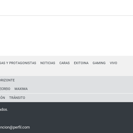
SAS Y PROTAGONISTAS
NOTICIAS
CARAS
EXITOINA
GAMING
VIVO
ORIZONTE
ECREIO
MAXIMA
IÓN
TRÁNSITO
ados.
encion@perfil.com