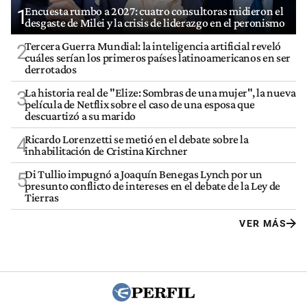
Encuesta rumbo a 2027: cuatro consultoras midieron el
1
desgaste de Milei y la crisis de liderazgo en el peronismo
Tercera Guerra Mundial: la inteligencia artificial reveló
2
cuáles serían los primeros países latinoamericanos en ser
derrotados
La historia real de "Elize: Sombras de una mujer", la nueva
3
película de Netflix sobre el caso de una esposa que
descuartizó a su marido
Ricardo Lorenzetti se metió en el debate sobre la
4
inhabilitación de Cristina Kirchner
Di Tullio impugnó a Joaquín Benegas Lynch por un
5
presunto conflicto de intereses en el debate de la Ley de
Tierras
VER MÁS