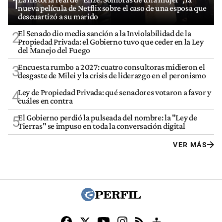
1
nueva película de Netflix sobre el caso de una esposa que
descuartizó a su marido
El Senado dio media sanción a la Inviolabilidad de la
2
Propiedad Privada: el Gobierno tuvo que ceder en la Ley
del Manejo del Fuego
Encuesta rumbo a 2027: cuatro consultoras midieron el
3
desgaste de Milei y la crisis de liderazgo en el peronismo
Ley de Propiedad Privada: qué senadores votaron a favor y
4
cuáles en contra
El Gobierno perdió la pulseada del nombre: la "Ley de
5
Tierras" se impuso en toda la conversación digital
VER MÁS