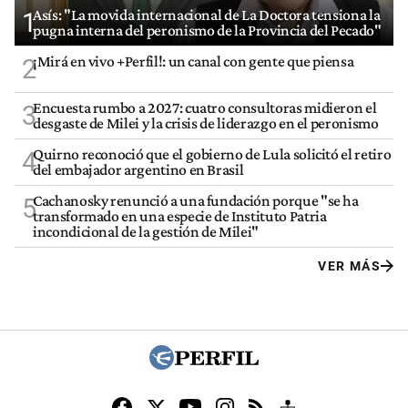
Asís: "La movida internacional de La Doctora tensiona la
1
pugna interna del peronismo de la Provincia del Pecado"
¡Mirá en vivo +Perfil!: un canal con gente que piensa
2
Encuesta rumbo a 2027: cuatro consultoras midieron el
3
desgaste de Milei y la crisis de liderazgo en el peronismo
Quirno reconoció que el gobierno de Lula solicitó el retiro
4
del embajador argentino en Brasil
Cachanosky renunció a una fundación porque "se ha
5
transformado en una especie de Instituto Patria
incondicional de la gestión de Milei"
VER MÁS