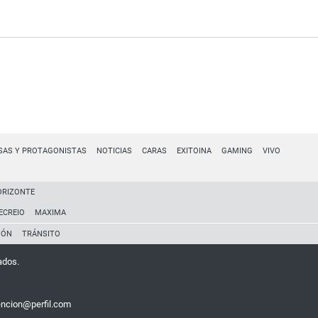
SAS Y PROTAGONISTAS
NOTICIAS
CARAS
EXITOINA
GAMING
VIVO
ORIZONTE
ECREIO
MAXIMA
IÓN
TRÁNSITO
ados.
encion@perfil.com