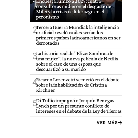
Encuesta rumbo a 2027: cuatro
1
consultoras midieron el desgaste de
Milei y la crisis de liderazgo en el
peronismo
Tercera Guerra Mundial: la inteligencia
2
artificial reveló cuáles serían los
primeros países latinoamericanos en ser
derrotados
La historia real de "Elize: Sombras de
3
una mujer", la nueva película de Netflix
sobre el caso de una esposa que
descuartizó a su marido
Ricardo Lorenzetti se metió en el debate
4
sobre la inhabilitación de Cristina
Kirchner
Di Tullio impugnó a Joaquín Benegas
5
Lynch por un presunto conflicto de
intereses en el debate de la Ley de Tierras
VER MÁS