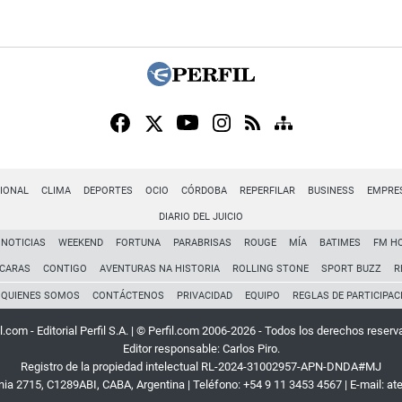
IONAL
CLIMA
DEPORTES
OCIO
CÓRDOBA
REPERFILAR
BUSINESS
EMPRE
DIARIO DEL JUICIO
NOTICIAS
WEEKEND
FORTUNA
PARABRISAS
ROUGE
MÍA
BATIMES
FM H
CARAS
CONTIGO
AVENTURAS NA HISTORIA
ROLLING STONE
SPORT BUZZ
R
QUIENES SOMOS
CONTÁCTENOS
PRIVACIDAD
EQUIPO
REGLAS DE PARTICIPAC
l.com - Editorial Perfil S.A.
| © Perfil.com 2006-2026 - Todos los derechos reserv
Editor responsable: Carlos Piro.
Registro de la propiedad intelectual RL-2024-31002957-APN-DNDA#MJ
rnia 2715
,
C1289ABI
,
CABA, Argentina
| Teléfono:
+54 9 11 3453 4567
| E-mail:
at