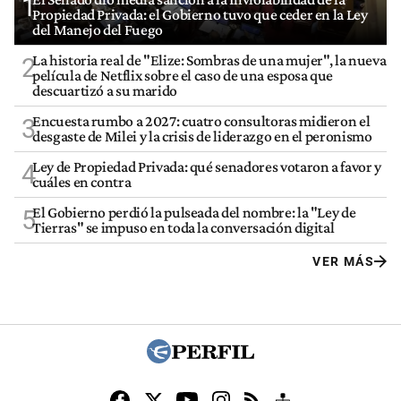
1
Propiedad Privada: el Gobierno tuvo que ceder en la Ley
del Manejo del Fuego
La historia real de "Elize: Sombras de una mujer", la nueva
2
película de Netflix sobre el caso de una esposa que
descuartizó a su marido
Encuesta rumbo a 2027: cuatro consultoras midieron el
3
desgaste de Milei y la crisis de liderazgo en el peronismo
Ley de Propiedad Privada: qué senadores votaron a favor y
4
cuáles en contra
El Gobierno perdió la pulseada del nombre: la "Ley de
5
Tierras" se impuso en toda la conversación digital
VER MÁS