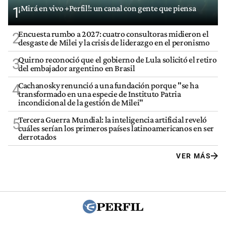
¡Mirá en vivo +Perfil!: un canal con gente que piensa
1
Encuesta rumbo a 2027: cuatro consultoras midieron el
2
desgaste de Milei y la crisis de liderazgo en el peronismo
Quirno reconoció que el gobierno de Lula solicitó el retiro
3
del embajador argentino en Brasil
Cachanosky renunció a una fundación porque "se ha
4
transformado en una especie de Instituto Patria
incondicional de la gestión de Milei"
Tercera Guerra Mundial: la inteligencia artificial reveló
5
cuáles serían los primeros países latinoamericanos en ser
derrotados
VER MÁS