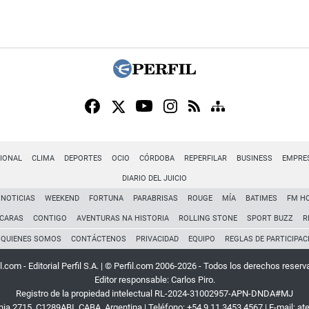
IONAL
CLIMA
DEPORTES
OCIO
CÓRDOBA
REPERFILAR
BUSINESS
EMPRE
DIARIO DEL JUICIO
NOTICIAS
WEEKEND
FORTUNA
PARABRISAS
ROUGE
MÍA
BATIMES
FM H
CARAS
CONTIGO
AVENTURAS NA HISTORIA
ROLLING STONE
SPORT BUZZ
R
QUIENES SOMOS
CONTÁCTENOS
PRIVACIDAD
EQUIPO
REGLAS DE PARTICIPAC
l.com - Editorial Perfil S.A.
| © Perfil.com 2006-2026 - Todos los derechos reserv
Editor responsable: Carlos Piro.
Registro de la propiedad intelectual RL-2024-31002957-APN-DNDA#MJ
rnia 2715
,
C1289ABI
,
CABA, Argentina
| Teléfono:
+54 9 11 3453 4567
| E-mail:
at