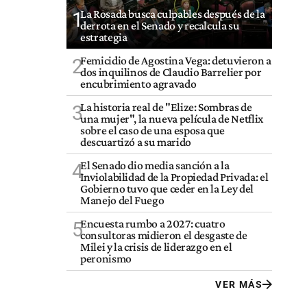
La Rosada busca culpables después de la
1
derrota en el Senado y recalcula su
estrategia
Femicidio de Agostina Vega: detuvieron a
2
dos inquilinos de Claudio Barrelier por
encubrimiento agravado
La historia real de "Elize: Sombras de
3
una mujer", la nueva película de Netflix
sobre el caso de una esposa que
descuartizó a su marido
El Senado dio media sanción a la
4
Inviolabilidad de la Propiedad Privada: el
Gobierno tuvo que ceder en la Ley del
Manejo del Fuego
Encuesta rumbo a 2027: cuatro
5
consultoras midieron el desgaste de
Milei y la crisis de liderazgo en el
peronismo
VER MÁS