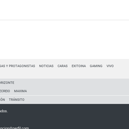
SAS Y PROTAGONISTAS
NOTICIAS
CARAS
EXITOINA
GAMING
VIVO
ORIZONTE
ECREIO
MAXIMA
IÓN
TRÁNSITO
ados.
encion@perfil.com