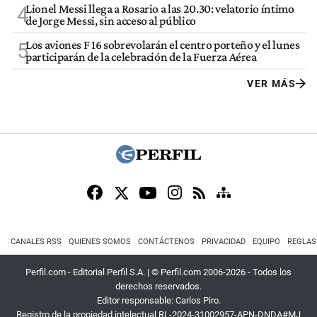
Lionel Messi llega a Rosario a las 20.30: velatorio íntimo
4
de Jorge Messi, sin acceso al público
Los aviones F 16 sobrevolarán el centro porteño y el lunes
5
participarán de la celebración de la Fuerza Aérea
VER MÁS
CANALES RSS
QUIENES SOMOS
CONTÁCTENOS
PRIVACIDAD
EQUIPO
REGLAS
Perfil.com - Editorial Perfil S.A.
| © Perfil.com 2006-2026 - Todos los
derechos reservados.
Editor responsable: Carlos Piro.
Registro de la propiedad intelectual RL-2024-31002957-APN-DNDA#MJ