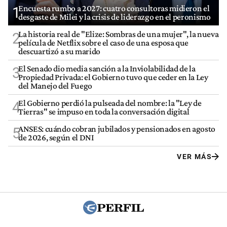
Encuesta rumbo a 2027: cuatro consultoras midieron el
1
desgaste de Milei y la crisis de liderazgo en el peronismo
La historia real de "Elize: Sombras de una mujer", la nueva
2
película de Netflix sobre el caso de una esposa que
descuartizó a su marido
El Senado dio media sanción a la Inviolabilidad de la
3
Propiedad Privada: el Gobierno tuvo que ceder en la Ley
del Manejo del Fuego
El Gobierno perdió la pulseada del nombre: la "Ley de
4
Tierras" se impuso en toda la conversación digital
ANSES: cuándo cobran jubilados y pensionados en agosto
5
de 2026, según el DNI
VER MÁS