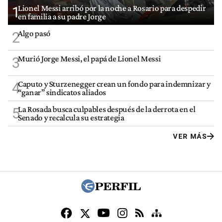
Lionel Messi arribó por la noche a Rosario para despedir
1
en familia a su padre Jorge
Algo pasó
2
Murió Jorge Messi, el papá de Lionel Messi
3
Caputo y Sturzenegger crean un fondo para indemnizar y
4
“ganar” sindicatos aliados
La Rosada busca culpables después de la derrota en el
5
Senado y recalcula su estrategia
VER MÁS