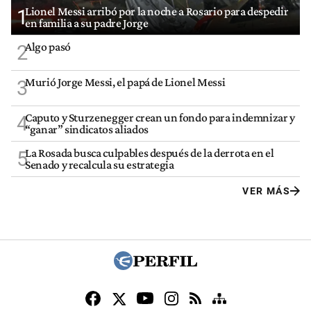
Lionel Messi arribó por la noche a Rosario para despedir
1
en familia a su padre Jorge
Algo pasó
2
Murió Jorge Messi, el papá de Lionel Messi
3
Caputo y Sturzenegger crean un fondo para indemnizar y
4
“ganar” sindicatos aliados
La Rosada busca culpables después de la derrota en el
5
Senado y recalcula su estrategia
VER MÁS