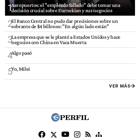
Aeropuertos: el "empleado fallado" debe tomar una
1
decisión crucial sobre Eurnekian y sus negocios
El Banco Central no pudo dar precisiones sobre un
2
sobrante de $4 billones: "En algún lado están"
La empresa que se le plantó a Estados Unidos y hace
3
negocios con China en Vaca Muerta
Algo pasó
4
Yo, Milei
5
VER MÁS