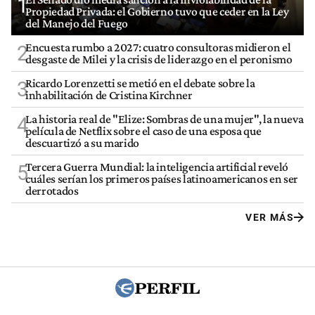
1
Propiedad Privada: el Gobierno tuvo que ceder en la Ley
del Manejo del Fuego
Encuesta rumbo a 2027: cuatro consultoras midieron el
2
desgaste de Milei y la crisis de liderazgo en el peronismo
Ricardo Lorenzetti se metió en el debate sobre la
3
inhabilitación de Cristina Kirchner
La historia real de "Elize: Sombras de una mujer", la nueva
4
película de Netflix sobre el caso de una esposa que
descuartizó a su marido
Tercera Guerra Mundial: la inteligencia artificial reveló
5
cuáles serían los primeros países latinoamericanos en ser
derrotados
VER MÁS