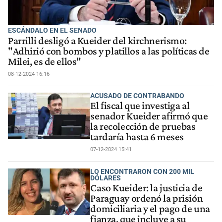
ESCÁNDALO EN EL SENADO
Parrilli desligó a Kueider del kirchnerismo:
"Adhirió con bombos y platillos a las políticas de
Milei, es de ellos"
08-12-2024 16:16
ACUSADO DE CONTRABANDO
El fiscal que investiga al
senador Kueider afirmó que
la recolección de pruebas
tardaría hasta 6 meses
07-12-2024 15:41
LO ENCONTRARON CON 200 MIL
DÓLARES
Caso Kueider: la justicia de
Paraguay ordenó la prisión
domiciliaria y el pago de una
fianza, que incluye a su