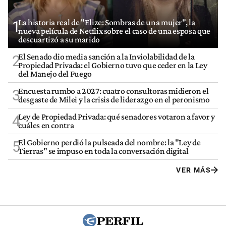
La historia real de "Elize: Sombras de una mujer", la
1
nueva película de Netflix sobre el caso de una esposa que
descuartizó a su marido
El Senado dio media sanción a la Inviolabilidad de la
2
Propiedad Privada: el Gobierno tuvo que ceder en la Ley
del Manejo del Fuego
Encuesta rumbo a 2027: cuatro consultoras midieron el
3
desgaste de Milei y la crisis de liderazgo en el peronismo
Ley de Propiedad Privada: qué senadores votaron a favor y
4
cuáles en contra
El Gobierno perdió la pulseada del nombre: la "Ley de
5
Tierras" se impuso en toda la conversación digital
VER MÁS