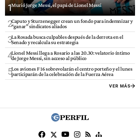
Murió Jorge Messi, el papá de Lionel Messi
1
Caputo y Sturzenegger crean un fondo para indemnizar y
2
“ganar” sindicatos aliados
La Rosada busca culpables después de la derrota en el
3
Senado y recalcula su estrategia
Lionel Messi llega a Rosario a las 20.30: velatorio íntimo
4
de Jorge Messi, sin acceso al público
Los aviones F 16 sobrevolarán el centro porteño y el lunes
5
participarán de la celebración de la Fuerza Aérea
VER MÁS