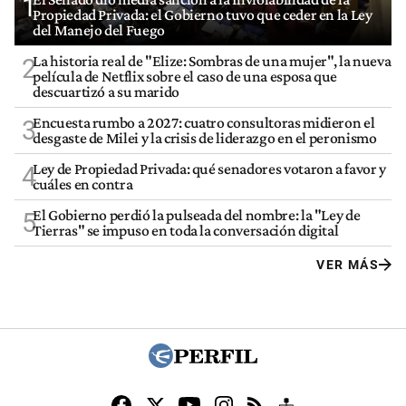
1
Propiedad Privada: el Gobierno tuvo que ceder en la Ley
del Manejo del Fuego
La historia real de "Elize: Sombras de una mujer", la nueva
2
película de Netflix sobre el caso de una esposa que
descuartizó a su marido
Encuesta rumbo a 2027: cuatro consultoras midieron el
3
desgaste de Milei y la crisis de liderazgo en el peronismo
Ley de Propiedad Privada: qué senadores votaron a favor y
4
cuáles en contra
El Gobierno perdió la pulseada del nombre: la "Ley de
5
Tierras" se impuso en toda la conversación digital
VER MÁS