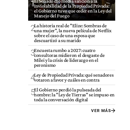
El Senado dio media sanción a la
1
Inviolabilidad de la Propiedad Privada:
el Gobierno tuvo que ceder en la Ley del
Manejo del Fuego
La historia real de "Elize: Sombras de
2
una mujer", la nueva película de Netflix
sobre el caso de una esposa que
descuartizó a su marido
Encuesta rumbo a 2027: cuatro
3
consultoras midieron el desgaste de
Milei y la crisis de liderazgo en el
peronismo
Ley de Propiedad Privada: qué senadores
4
votaron a favor y cuáles en contra
El Gobierno perdió la pulseada del
5
nombre: la "Ley de Tierras" se impuso en
toda la conversación digital
VER MÁS