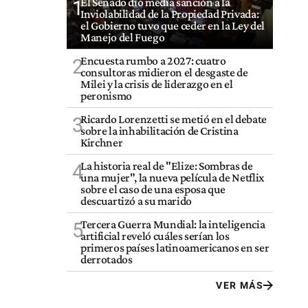
El Senado dio media sanción a la
1
Inviolabilidad de la Propiedad Privada:
el Gobierno tuvo que ceder en la Ley del
Manejo del Fuego
Encuesta rumbo a 2027: cuatro
2
consultoras midieron el desgaste de
Milei y la crisis de liderazgo en el
peronismo
Ricardo Lorenzetti se metió en el debate
3
sobre la inhabilitación de Cristina
Kirchner
La historia real de "Elize: Sombras de
4
una mujer", la nueva película de Netflix
sobre el caso de una esposa que
descuartizó a su marido
Tercera Guerra Mundial: la inteligencia
5
artificial reveló cuáles serían los
primeros países latinoamericanos en ser
derrotados
VER MÁS