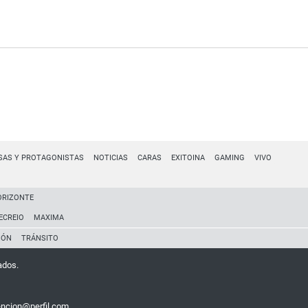
SAS Y PROTAGONISTAS
NOTICIAS
CARAS
EXITOINA
GAMING
VIVO
ORIZONTE
ECREIO
MAXIMA
IÓN
TRÁNSITO
ados.
encion@perfil.com