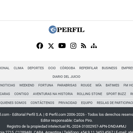
IONAL
CLIMA
DEPORTES
OCIO
CÓRDOBA
REPERFILAR
BUSINESS
EMPRE
DIARIO DEL JUICIO
NOTICIAS
WEEKEND
FORTUNA
PARABRISAS
ROUGE
MÍA
BATIMES
FM H
CARAS
CONTIGO
AVENTURAS NA HISTORIA
ROLLING STONE
SPORT BUZZ
R
QUIENES SOMOS
CONTÁCTENOS
PRIVACIDAD
EQUIPO
REGLAS DE PARTICIPAC
l.com - Editorial Perfil S.A.
| © Perfil.com 2006-2026 - Todos los derechos reserv
Editor responsable: Carlos Piro.
Registro de la propiedad intelectual RL-2024-31002957-APN-DNDA#MJ
rnia 2715
,
C1289ABI
,
CABA, Argentina
| Teléfono:
+54 9 11 3453 4567
| E-mail:
at