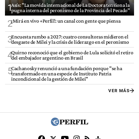
Asís: "La movida internacional de La Doctora tensiona la
1
pugna interna del peronismo de la Provincia del Pecado"
¡Mirá en vivo +Perfil!: un canal con gente que piensa
2
Encuesta rumbo a 2027: cuatro consultoras midieron el
3
desgaste de Milei y la crisis de liderazgo en el peronismo
Quirno reconoció que el gobierno de Lula solicitó el retiro
4
del embajador argentino en Brasil
Cachanosky renunció a una fundación porque "se ha
5
transformado en una especie de Instituto Patria
incondicional de la gestión de Milei"
VER MÁS