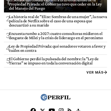
1
Propiedad Privada: el Gobierno tuvo que ceder en la Ley
del Manejo del Fuego
La historia real de "Elize: Sombras de una mujer", la nueva
2
película de Netflix sobre el caso de una esposa que
descuartizó a su marido
Encuesta rumbo a 2027: cuatro consultoras midieron el
3
desgaste de Milei y la crisis de liderazgo en el peronismo
Ley de Propiedad Privada: qué senadores votaron a favor y
4
cuáles en contra
El Gobierno perdió la pulseada del nombre: la "Ley de
5
Tierras" se impuso en toda la conversación digital
VER MÁS